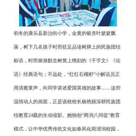
初冬的康乐县新治街小学，金黄的银杏叶簌簌飘
落，树下几名孩子时而驻足品读树牌上的民族团结
标语，时而俯身默念树凳上镌刻的《千字文》《论
语》经典语句；不远处，“红红石榴籽”小解说员正
用清脆童声，向同学讲述爱国英雄的故事……这些
温情动人的画面，正是该校校长杨艳丽深耕民族团
结教育24载的生动缩影。她独创“两润八同促”教育
模式，让中华优秀传统文化如春风化雨浸润校园，