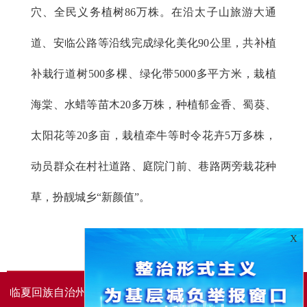
穴、全民义务植树86万株。在沿太子山旅游大通
道、安临公路等沿线完成绿化美化90公里，共补植
补栽行道树500多棵、绿化带5000多平方米，栽植
海棠、水蜡等苗木20多万株，种植郁金香、蜀葵、
太阳花等20多亩，栽植牵牛等时令花卉5万多株，
动员群众在村社道路、庭院门前、巷路两旁栽花种
草，扮靓城乡“新颜值”。
X
临夏回族自治州人民政府办公室主办
临夏回族自治州人民政
府信息中心承办