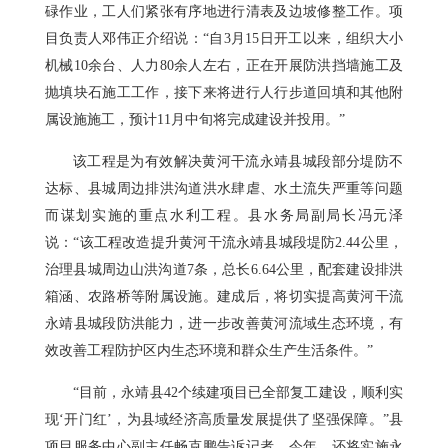
碌作业，工人们紧张有序地进行清表及边坡修整工作。项
目负责人邓伟正介绍说：“自3月15日开工以来，组织大小
机械10余台、人力80余人左右，正在开展防洪挡墙施工及
抛填块石施工工作，接下来将进行人行步道回填和其他附
属设施施工，预计11月中旬将完成建设并投用。”
该工程是为有效解决黄河干流永靖县城段部分堤防不
达标、县城周边排洪沟道洪水肆虐、水土流失严重等问题
而谋划实施的重点水利工程。县水务局副局长冯元泽
说：“该工程改造提升黄河干流永靖县城段堤防2.44公里，
治理县城周边山洪沟道7条，总长6.64公里，配套建设排洪
箱涵、农路桥等附属设施。建成后，将切实提高黄河干流
永靖县城段防洪能力，进一步改善黄河流域生态环境，有
效改善工程防护区内生态环境和群众生产生活条件。”
“目前，永靖县42个续建项目已全部复工建设，顺利实
现‘开门红’，为县域经济高质量发展提供了坚强保障。”县
项目服务中心副主任畅克鹏告诉记者，今年，还将实施永