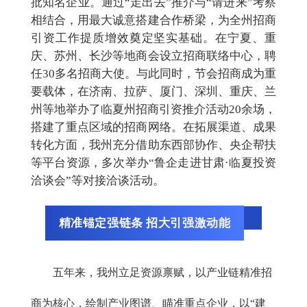
批
知名企业。通过
“走出去”推介与“请进来”考察
相结合，用最大诚意搭建合作桥梁，为全州招商
引资工作提质增效奠定坚实基础。在宁夏、重
庆、苏州
、
长沙
等地商会设立招商联络中心，
聘
任
30多名招商大使。
与此同时，节会招商成为重
要
载体，
在
济南、拉萨、厦门、
深圳、重庆、兰
州等地举办了临夏州招商引资推介活动
20余场，
搭建了重点区域的招商网络。
在拓展渠道、成果
转化方面，我州充分借助东西部协作、央
企帮扶
等平台资源，多次举办
“鲁企走进甘肃·临夏投资
洽谈会”等对接洽谈活动。
精准锚定强链条 招大引强激动能
五年来，我州立足资源禀赋，以产业链精准招
商为核心，绘制产业图谱、瞄准重点企业，以“建