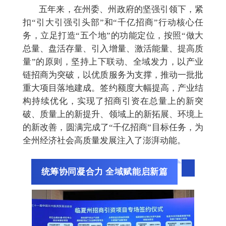
五年来，在州委、州政府的坚强引领下，紧
扣
“引大引强引头部”和“千亿招商”行动核心任
务，
立足打造
“五个地”的功能定位
，按照
“做大
总量、盘活存量、引入增量、激活能量、提高质
量”的原则，坚持上下联动、全域发力，
以产业
链招商为突破，以优质服务为支撑，推动一批批
重大项目
落地建成
。
签约额度大幅提高，产业结
构持续优化，
实现了招商引资在总量上的新突
破、质量上的新提升、领域上的新拓展、环境上
的新改善
，
圆满完成
了
“千亿招商”目标任务
，
为
全州经济社会高质量发展注入了澎湃动能。
统筹协同凝合力 全域赋能启新篇