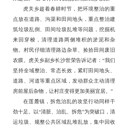
虎关乡趁着春耕时节，把环境整治的重
点放在道路、沟渠和田间地头，重点整治建
筑垃圾乱倒、田间垃圾乱堆等问题，挖掘机
来回穿梭，清理道路两侧堆积的淤泥和杂
物。村民仔细清理路边杂草、捡拾田间废旧
农膜。虎关乡副乡长沙世荣告诉记者：“我们
坚持全域整治、常态长效，紧盯田间地头、
道路、河道等重点区域，发动群众主动清理
房前屋后杂物，让村庄变得更加美丽宜居。”
在莲麓镇，拆危治乱的攻坚行动同样干
劲十足。以“清脏、治乱、拆危”为突破口，清
运垃圾、规整公共区域乱堆乱放，集中回收