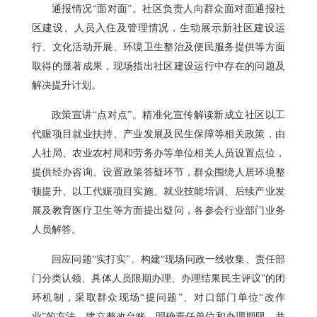
通报情况“面对面”。社区负责人向群众面对面通报社
区建设、人员入住及管理情况，生动展示新社区建设运
行、文化活动开展、环境卫生整治及便民服务提供等方面
取得的显著成果，现场指出社区建设运行中存在的问题及
解决提升计划。
政策宣讲“点对点”。精准化宣传解读新成立社区以工
代赈项目就业扶持、产业发展及民生保障等相关政策，由
人社局、农业农村局和劳务办等单位相关人员设置点位，
提供经办咨询。设置政策答疑环节，群众围绕人居环境整
顿提升、以工代赈项目实施、就业技能培训、后续产业发
展及教育医疗卫生等方面提出疑问，各参会行业部门业务
人员解答。
回应问题“实打实”。构建“现场问政一线收集、责任部
门分类认领、具体人员限期办理、办理结果民主评议”的闭
环机制，采取群众现场“提问题”、对口部门单位“改作
业”的方法，建立整改台账，明确责任单位和办理期限，并