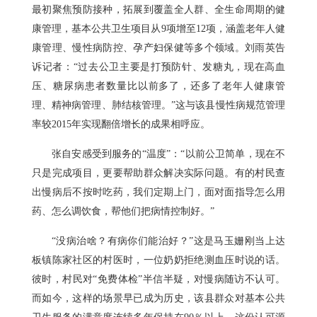
最初聚焦预防接种，拓展到覆盖全人群、全生命周期的健
康管理，基本公共卫生项目从9项增至12项，涵盖老年人健
康管理、慢性病防控、孕产妇保健等多个领域。刘雨英告
诉记者：“过去公卫主要是打预防针、发糖丸，现在高血
压、糖尿病患者数量比以前多了，还多了老年人健康管
理、精神病管理、肺结核管理。”这与该县慢性病规范管理
率较2015年实现翻倍增长的成果相呼应。
张自安感受到服务的“温度”：“以前公卫简单，现在不
只是完成项目，更要帮助群众解决实际问题。有的村民查
出慢病后不按时吃药，我们定期上门，面对面指导怎么用
药、怎么调饮食，帮他们把病情控制好。”
“没病治啥？有病你们能治好？”这是马玉姗刚当上达
板镇陈家社区的村医时，一位奶奶拒绝测血压时说的话。
彼时，村民对“免费体检”半信半疑，对慢病随访不认可。
而如今，这样的场景早已成为历史，该县群众对基本公共