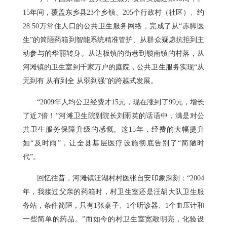
15年间，覆盖东乡县23个乡镇、205个行政村（社区）、约
28.50万常住人口的公共卫生服务网络，完成了从“赤脚医
生”的简陋药箱到智能系统精准管护、从群众疑虑抗拒到主
动参与的华丽转身。从达板镇的街巷到锁南镇的村落，从
河滩镇的卫生室到千家万户的庭院，公共卫生服务实现“从
无到有 从有到全 从弱到强”的跨越式发展。
“2009年人均公卫经费才15元，现在涨到了99元，增长
了近7倍！”河滩卫生院副院长刘雨英的话语中，满是对公
共卫生服务保障升级的感慨。这15年，经费的大幅提升
如“及时雨”，让全县基层医疗设施彻底告别了“简陋时
代”。
回忆往昔，河滩镇汪湖村村医张自安印象深刻：“2004
年，我接过父亲的药箱时，村卫生室还是汪胡大队卫生服
务站，条件简陋，只有1张桌子、1个听诊器、1个血压计和
一些简单的药品。”而如今的村卫生室宽敞明亮，化验设