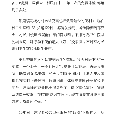
备、B超机一应俱全，村民口中“一年一次的免费体检”都落
到了实处。
锁南镇马场村村医徐克雷也细数着如今的便利：“现在
村卫生室药品种类超120种，感冒发烧药、降压降糖药都齐
全，村民用慢病卡就能在家门口取药，不用再跑卫生院或
县城医院，对行动不便的老人很好。”交谈间，不时有村民
来到卫生室找徐医生开药。
更具变革意义的是智慧医疗的落地。过去村医下乡“一
支笔、一个本子、一个血压计”，数据手写记录、再录入电
脑，既费时又易出错；如今，刘雨英团队用手机APP和体
检系统实时上传数据，随访记录、体检结果同步至省公卫
平台，居民随时能查电子健康档案；徐克雷也靠公卫智能
系统提升效率，“以前随访记在纸上，现在直接在系统里填
内容，省事还准确。”
15年间，东乡县公共卫生服务的“版图”不断扩大，从