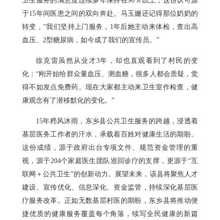
卫生服务的满意度连续多年保持在90％以上，这份认可源
于15年间医患之间的双向奔赴。马玉姗还记得那位奶奶的
转变，“我们坚持上门服务，1年后她主动来体检，查出高
血压、2型糖尿病，如今成了我们的宣传员。”
徐克雷虽然从业才3年，却也直观看到了村民的变
化：“刚开始给群众量血压、测血糖，很多人都会质疑，觉
得不如发点免费药。现在大家都主动来卫生室作检查，健
康观念有了潜移默化的变化。”
15年栉风沐雨，东乡县公共卫生服务的跨越，浸透着
基层医务工作者的汗水，承载着百姓对健康生活的期盼。
这份成绩，源于政府出台专项文件、规范资金管理的重
视，源于204个家庭医生团队巡回诊疗的支撑，更源于“互
联网＋公共卫生”的创新动力。展望未来，该县将聚焦人才
建设、宣传优化、信息深化、资金监管，持续深化基层医
疗服务改革。正如无数基层村医的期盼，东乡县将推动便
捷优质的健康服务覆盖每个角落，续写全民健康的新篇