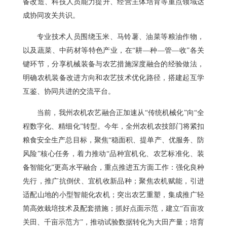
备改造、科技人员能力提升、经营主体培育等重点领域达
成协同攻关共识。
专业技术人员围绕玉米、马铃薯、油菜等粮油作物，
以及蔬菜、中药材等特色产业，在“耕—种—管—收”各关
键环节，分享机械装备与农艺措施深度融合的经验做法，
明确农机装备改进方向和农艺技术优化路径，搭建起互学
互鉴、协同共进的交流平台。
当前，我州农机农艺融合正加速从“传统机械化”向“全
程数字化、精细化”转型。今年，全州农机农技部门将紧扣
粮食安全生产总目标，聚焦“稳面积、提单产、优服务、防
风险”核心任务，着力推动“品种宜机化、农艺标准化、装
备智能化”更高水平融合，重点推进五方面工作：强化良种
先行，推广抗倒伏、宜机收新品种；聚焦农机赋能，引进
适配山地的小型智能化农机；突出农艺重塑，集成推广轻
简高效栽培技术及配套措施；抓好点面示范，建立“百亩攻
关田、千亩示范方”，推动试验数据转化为大田产量；培育