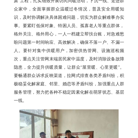
肃”工程，扎实细致开展访民问暖活动，下沉一线、走进群
众家中，全面掌握群众温暖过冬情况，普及安全用暖知
识，及时协调解决具体困难问题，切实为群众解难事办实
事。要紧盯低保对象、特困人员、孤寡老人等重点群体，
格外关注、格外用心，一人一档建立帮扶台账，对急难愁
盼问题第一时间响应、高效解决，确保不落一户、不漏一
人。要针对集中供暖用户，加密供热管网、设施巡检频
次，重点关注管网末端居民家中温度，及时消除设备故障
隐患，全力提升供暖质量，让群众“屋里暖、心里更暖”。
要畅通群众诉求反映渠道，拉网式排查各类矛盾纠纷，积
极稳妥化解家庭、邻里、婚恋等矛盾纠纷，加强重点人群
服务管理，努力把各种不稳定因素化解在萌芽状态、基层
一线。