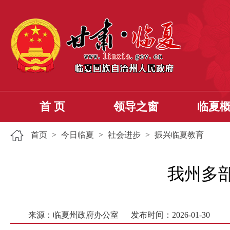
首 页
领导之窗
临夏
首页
>
今日临夏
>
社会进步
>
振兴临夏教育
我州多
来源：临夏州政府办公室
发布时间：2026-01-30