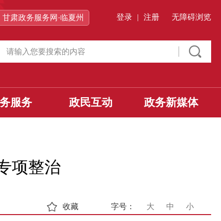
登录
|
注册
无障碍浏览
甘肃政务服务网·临夏州
务服务
政民互动
政务新媒体
专项整治
收藏
字号：
大
中
小