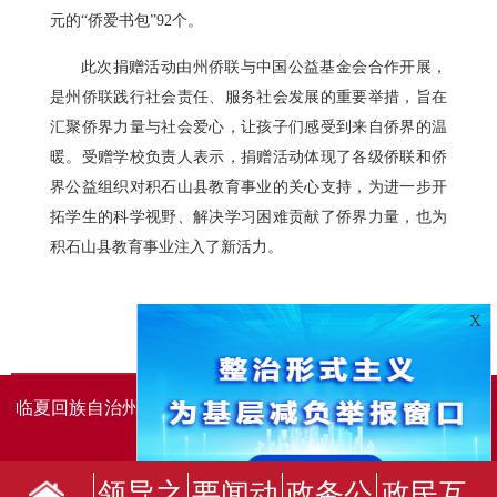
元的“侨爱书包”92个。
此次捐赠活动由州侨联与中国公益基金会合作开展，
是州侨联践行社会责任、服务社会发展的重要举措，旨在
汇聚侨界力量与社会爱心，让孩子们感受到来自侨界的温
暖。受赠学校负责人表示，捐赠活动体现了各级侨联和侨
界公益组织对积石山县教育事业的关心支持，为进一步开
拓学生的科学视野、解决学习困难贡献了侨界力量，也为
积石山县教育事业注入了新活力。
X
临夏回族自治州人民政府办公室主办
临夏回族自治州人民政
府信息中心承办
领导之
要闻动
政务公
政民互