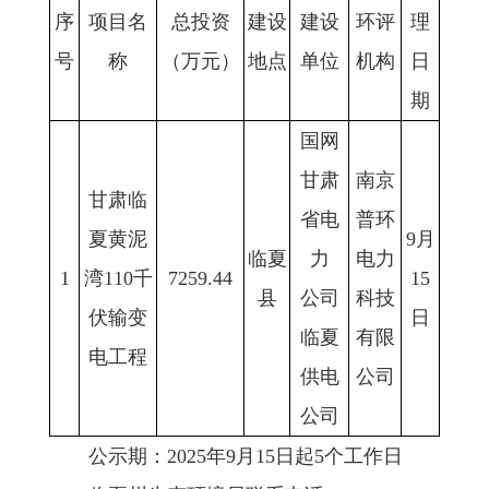
序
项目名
总投资
建设
建设
环评
理
号
称
（万元）
地点
单位
机构
日
期
国网
甘肃
南京
甘肃临
省电
普环
夏黄泥
9月
临夏
力
电力
1
湾110千
7259.44
15
县
公司
科技
伏输变
日
临夏
有限
电工程
供电
公司
公司
公示期：2025年9月15日起5个工作日