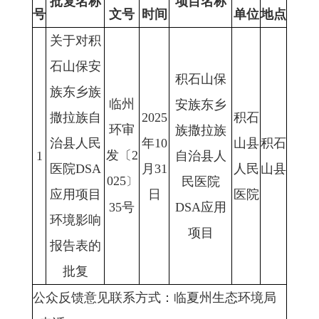
批复名称
项目名称
号
文号
时间
单位
地点
关于对积
石山保安
积石山保
族东乡族
临州
安族东乡
撒拉族自
2025
积石
环审
族撒拉族
治县人民
年10
山县
积石
发〔2
1
自治县人
医院DSA
月31
人民
山县
025
民医院
〕
应用项目
日
医院
35号
DSA应用
环境影响
项目
报告表的
批复
公众反馈意见联系方式：临夏州生态环境局