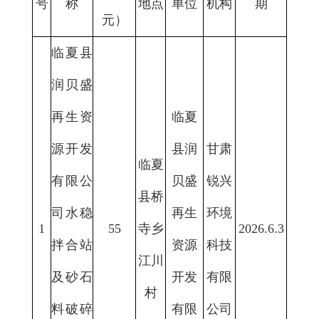
号
称
地点
单位
机构
期
元）
临夏县
润贝盛
再生资
临夏
源开发
县润
甘肃
临夏
有限公
贝盛
锐兴
县桥
司水稳
再生
环境
1
55
寺乡
2026.6.3
拌合站
资源
科技
江川
及砂石
开发
有限
村
料破碎
有限
公司