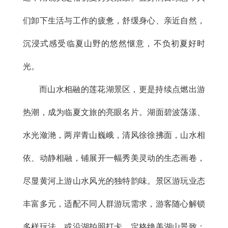
们卸下生活与工作的疲惫，舒缓身心、亲近自然，
沉浸式感受临夏山野的悠然惬意，不负初夏好时
光。
而山水相融的莲花湖景区，更是持续点燃出游
热潮，成为临夏文旅的亮眼名片。湖面碧波荡漾、
水光潋滟，两岸青山巍峨，清风徐徐拂面，山水相
依、动静相融，铺展开一幅秀美灵动的生态画卷，
尽显黄河上游山水风光的独特韵味。景区游玩业态
丰富多元，适配不同人群游玩需求，游客随心解锁
多样玩法，或沿湖拍照打卡，定格绝美湖山景致；