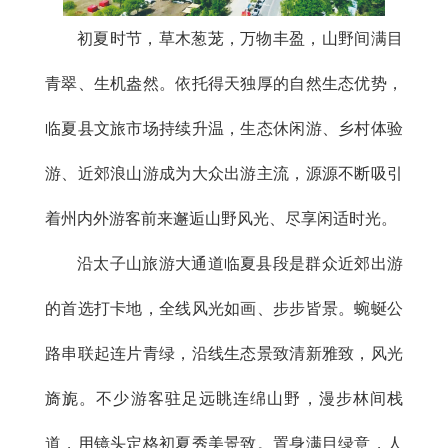
初夏时节，草木葱茏，万物丰盈，山野间满目
青翠、生机盎然。依托得天独厚的自然生态优势，
临夏县文旅市场持续升温，生态休闲游、乡村体验
游、近郊浪山游成为大众出游主流，源源不断吸引
着州内外游客前来邂逅山野风光、尽享闲适时光。
沿太子山旅游大通道临夏县段是群众近郊出游
的首选打卡地，全线风光如画、步步皆景。蜿蜒公
路串联起连片青绿，沿线生态景致清新雅致，风光
旖旎。不少游客驻足远眺连绵山野，漫步林间栈
道，用镜头定格初夏秀美景致。置身满目绿意，人