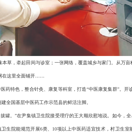
味本草，牵起田间与诊室；一张网络，覆盖城乡与家门。从万亩种
网在这里全面铺开……
医药特色，整合针灸、康复等科室，打造“中医康复集群”。开诊
创建全国基层中医药工作示范县的鲜活注脚。
拔罐。”在尹集镇卫生院接受理疗的王大顺欣慰地说。如今，全
乡镇卫生院能规范开展6类、10项以上中医药适宜技术，村卫生