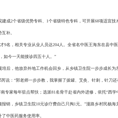
建成2个省级优势专科、1个省级特色专科，可开展68项适宜
势互补。
才9名，相关专业从业人员达204人。全省名中医王海东在县中
，如今一天能接诊四五十人。”
成规培后，他放弃外地工作机会回乡，从乡镇卫生院一步步成长
祁芮说：“郭老师一步步教，我掌握了拔罐、艾灸、针刺，针刀还
济南专家每年驻点帮扶；选派81名骨干赴省内外进修，依托“西学
额报销，乡镇卫生院10元诊疗费自己只掏1元。”漫路乡村民杨海
升了中医药服务使用率。