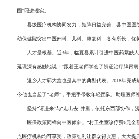
圈”照进现实。
县级医疗机构协同发力，矩阵日益完善。县中医医院
幼保健院突出中医妇科、儿科、康复科，各有所长，优
人才是根基。近3年，临夏县累计引进中医药紧缺人
延璟深有感触地说：“跟着王老师学会了辨证治疗脾胃病
返乡人才郭大鑫也是其中的典型代表。2018年完
今他也当起了“老师”，手把手带教年轻团队。助理医师
坚持“请进来”与“走出去”并重，依托东西部协作，
医保政策同样向中医倾斜。“村卫生室诊疗费6元全
点医疗机构均可享受，政策红利让群众得实惠，大大提