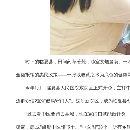
时下的临夏县，田间药草葱茏，诊室艾烟袅袅。一
全额报销的惠民政策——一张以岐黄之术为底色的健康
今年1月，临夏县人民医院东院区正式开诊，主打中
边群众信赖的“健康守门人”。这所新院区，成为临夏县
“过去看中医要跑去县城，现在家门口就能做针灸、
覆盖，建成“旗舰中医馆”6个、“中医阁”38个；所有