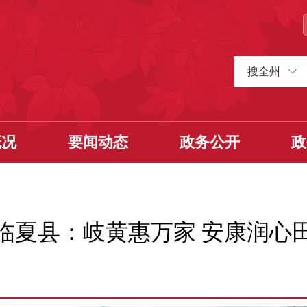
搜全州
概况
要闻动态
政务公开
政
临夏县：岐黄惠万家 安康润心