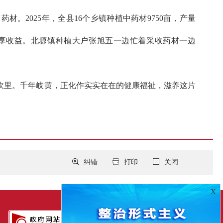
。2025年，全县16个乡镇种植中药材9750亩，产量
多群众共享收益。北塬镇种植大户张旭五一边忙着采收药材一边
坎里。千年岐黄，正化作实实在在的健康福祉，滋养这片
纠错
打印
关闭
X