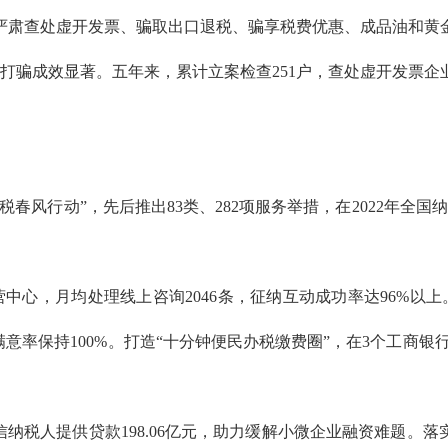
肃查处虚开发票、骗取出口退税、骗享税费优惠、成品油和黄金
打骗成效显著。五年来，累计立案检查251户，查处虚开发票企业
行动”，先后推出83类、282项服务举措，在2022年全国
心，月均处理线上咨询2046条，征纳互动成功率达96%以上
意率保持100%。打造“十分钟便民办税缴费圈”，在3个工商银行
税人提供贷款198.06亿元，助力缓解小微企业融资难题。落实