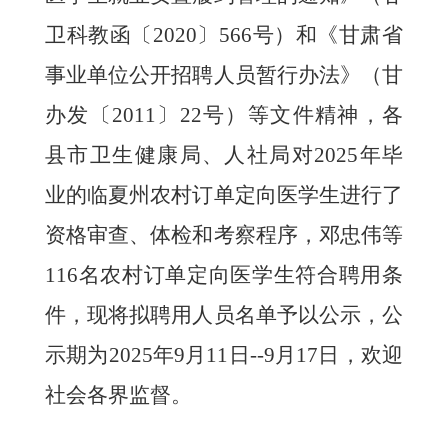
卫科教函〔2020〕566号）和《甘肃省
事业单位公开招聘人员暂行办法》（甘
办发〔2011〕22号）等文件精神，
各
县市
卫生健康
局、人社局对
202
5
年
毕
业的
临夏州农村订单定向医学生
进行了
资格审查、体检和考察程序，
邓忠伟
等
116名农村订单定向医学生符合聘用条
件，现将
拟聘用人员
名单
予以公示
，
公
示期
为
202
5
年
9
月
11
日
--
9
月
17
日，欢迎
社会各界监督。