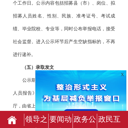
个工作日。公示内容包括招募县（市）、岗位、拟
招募人员姓名、性别、民族、准考证号、考试成
绩、毕业院校、专业等，同时公布举报电话，接受
社会监督。进入公示环节后产生空缺指标的，不再
进行递补。
（五）录取发文
X
公示期满无异议的，由州人社局形成《拟录取
人员报告》（含附件2），于8月17日前报省人社
厅，由省上统一发文录取。
领导之
要闻动
政务公
政民互
八、培训上岗