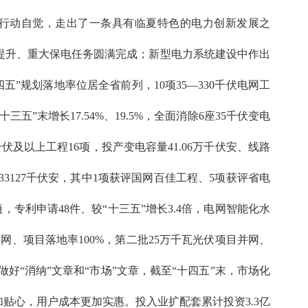
行动自觉，走出了一条具有临夏特色的电力创新发展之
提升、重大保电任务圆满完成；新型电力系统建设中作出
四五”规划落地率位居全省前列，10项35—330千伏电网工
”末增长17.54%、19.5%，全面消除6座35千伏变电
及以上工程16项，投产变电容量41.06万千伏安、线路
量233127千伏安，其中1项获评国网百佳工程、5项获评省电
利申请48件、较“十三五”增长3.4倍，电网智能化水
网、项目落地率100%，第二批25万千瓦光伏项目并网、
好“消纳”文章和“市场”文章，截至“十四五”末，市场化
加贴心，用户成本更加实惠。投入业扩配套累计投资3.3亿