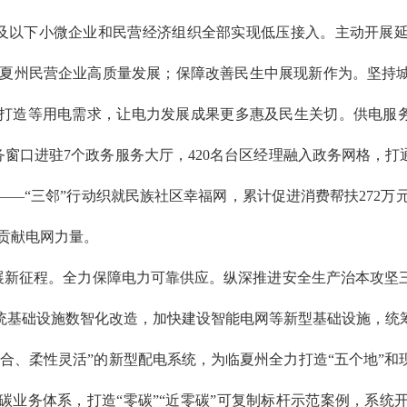
0千瓦及以下小微企业和民营经济组织全部实现低压接入。主动开
推动临夏州民营企业高质量发展；保障改善民生中展现新作为。坚
打造等用电需求，让电力发展成果更多惠及民生关切。供电服务
服务窗口进驻7个政务服务大厅，420名台区经理融入政务网格，
灵)——“三邻”行动织就民族社区幸福网，累计促进消费帮扶272万
设贡献电网力量。
展新征程。全力保障电力可靠供应。纵深推进安全生产治本攻坚
统基础设施数智化改造，加快建设智能电网等新型基础设施，统
合、柔性灵活”的新型配电系统，为临夏州全力打造“五个地”
碳业务体系，打造“零碳”“近零碳”可复制标杆示范案例，系统