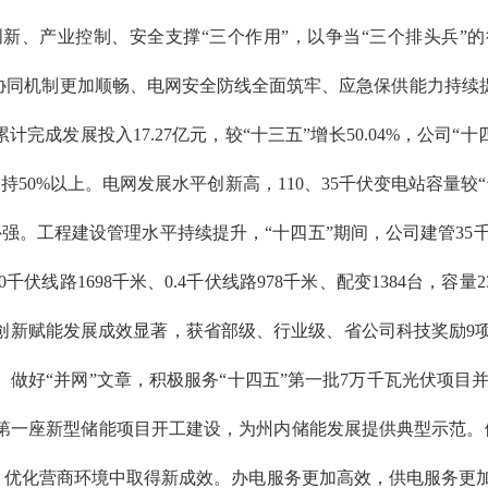
、产业控制、安全支撑“三个作用”，以争当“三个排头兵”的
企协同机制更加顺畅、电网安全防线全面筑牢、应急保供能力持续
成发展投入17.27亿元，较“十三五”增长50.04%，公司“十
%以上。电网发展水平创新高，110、35千伏变电站容量较“十三五
。工程建设管理水平持续提升，“十四五”期间，公司建管35千伏
10千伏线路1698千米、0.4千伏线路978千米、配变1384台，容
新赋能发展成效显著，获省部级、行业级、省公司科技奖励9项，专
好“并网”文章，积极服务“十四五”第一批7万千瓦光伏项目并
州第一座新型储能项目开工建设，为州内储能发展提供典型示范。做
31%；优化营商环境中取得新成效。办电服务更加高效，供电服务更