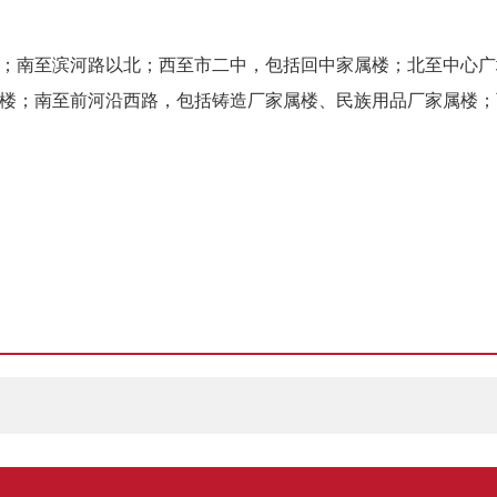
区；南至滨河路以北；西至市二中，包括回中家属楼；北至中心
属楼；南至前河沿西路，包括铸造厂家属楼、民族用品厂家属楼