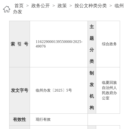
首页
>
政务公开
>
政策
>
按公文种类分类
>
临州
办发
主
题
116229000139550000/2025-
索 引 号
综合政务
49076
分
类
制
临夏回族
发
自治州人
发文字号
临州办发〔2025〕5号
民政府办
机
公室
构
有效性
现行有效