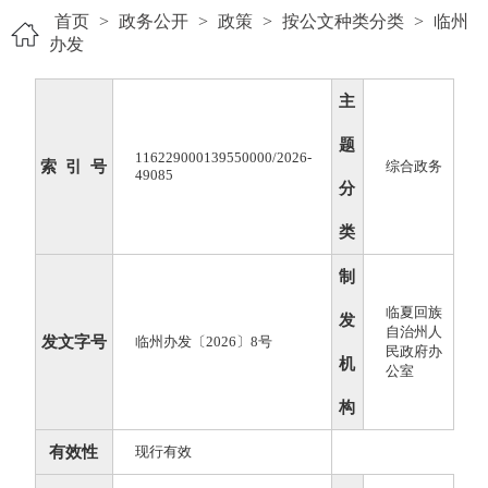
首页
>
政务公开
>
政策
>
按公文种类分类
>
临州
办发
主
题
116229000139550000/2026-
索 引 号
综合政务
49085
分
类
制
临夏回族
发
自治州人
发文字号
临州办发〔2026〕8号
民政府办
机
公室
构
有效性
现行有效