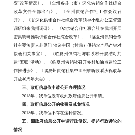
变”改革情况》
、
《
全州各县（市）深化供销合作社综合
改革文件全部出台》
、
《
全州供销合作社工作会议召
开》
、
《
省深化供销合作社综合改革领导小组办公室督查
调研组来我州调研》
、
《
省供销合作社联合社在我州开展
密集调研推动供销合作社综合改革》
、
《
临夏州供销合作
社主要负责人赴厦门
洽谈中国（甘肃）供销农产品产销对
接会相关事宜》
、
《
临夏州供销社与联系村开展结对共
建
“五联”活动》
、
《
临夏州供销社召开乡村加油点建设工
作推进会》
、
《
临夏州供销社集中组织收听收看庆祝改革
开放
40周年大会》
。
三、
政府信息
依申请公开
办理
情况
201
8
年，我单位没有收到政府信息公开申请。
四、政府信息公开的
收费
及减免
情况
201
8
年，我单位
不存在这种
情况。
五、因政府信息公开申请行政
复议
、提起
行政诉讼
的
情况