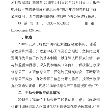
所列数据统计期限自
201
8
年
1月1日起至12月3
1
日止。报告
电子版可在临夏州政府信息公开
//信息年度报告栏目下载，
如有疑问，请与临夏州供销社信息中心办公室进行联系。
联系电话：
0930－666380
3
邮箱：
lxcoopbgs@126.com
一、概述
201
8
年
以
来，临夏州供销社紧紧围绕党中央
、省委、
省政府和州委、州政府中心工作及公众期盼，坚持把公开
透明作为单位工作的基本制度，以保障人民群众知情、参
与和监督为目标，深入贯彻落实《条例》，积极推进政府
信息公开，加强信息公开，强化制度机制建设，不断增强
信息公开实效，有效发挥了信息公开的作用。按照州政府
办公室通知要求，现将
201
8
年信息公开工作情况汇报如下
:
二、主动公开政府信息情况
201
8
年，我单位主动公开了
10条信息
，即：《
临夏州
供销社调研组深入永靖县供销社调研深化综合改革融入
“三