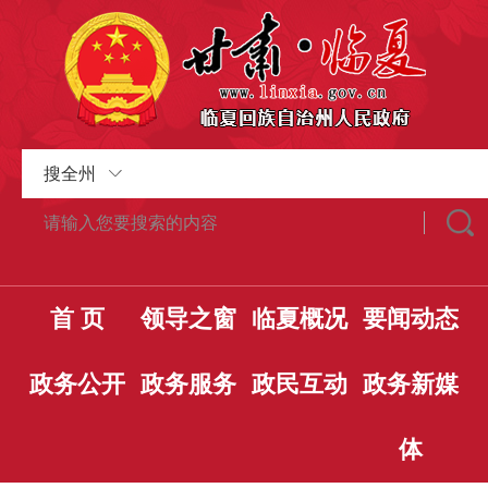
搜全州
首 页
领导之窗
临夏概况
要闻动态
政务公开
政务服务
政民互动
政务新媒
体