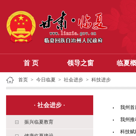
首 页
领导之窗
临夏
首页
>
今日临夏
>
社会进步
>
科技进步
·
社会进步
·
我州首
我州推
振兴临夏教育
科技赋
健康临夏建设