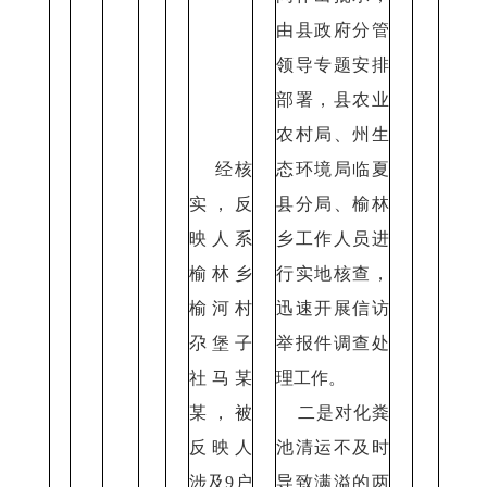
由县政府分管
领导专题安排
部署，县农业
农村局、州生
经核
态环境局临夏
实，反
县分局、榆林
映人系
乡工作人员进
榆林乡
行实地核查，
榆河村
迅速开展信访
尕堡子
举报件调查处
社马某
理工作。
某，被
二是对化粪
反映人
池清运不及时
涉及9户
导致满溢的两