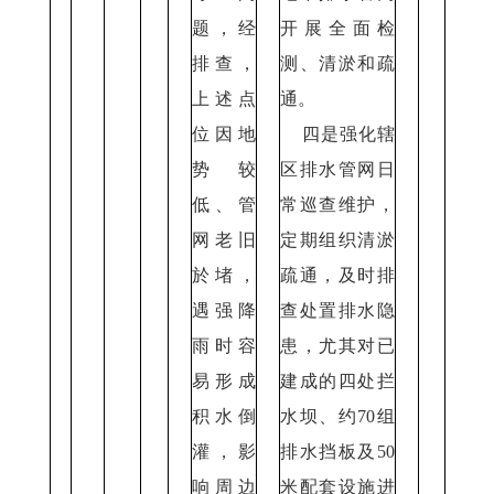
题，经
开展全面检
排查，
测、清淤和疏
上述点
通。
位因地
四是强化辖
势较
区排水管网日
低、管
常巡查维护，
网老旧
定期组织清淤
於堵，
疏通，及时排
遇强降
查处置排水隐
雨时容
患，尤其对已
易形成
建成的四处拦
积水倒
水坝、约70组
灌，影
排水挡
板及50
响周边
米配套设施进