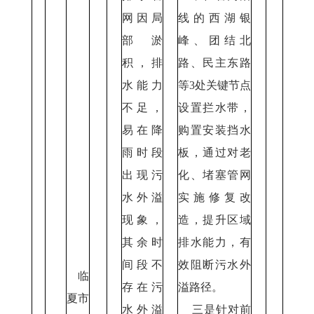
网因局
线的西湖银
部淤
峰、团结北
积，排
路、民主东路
水能力
等3处关键节点
不足，
设置拦水带，
易在降
购置安装挡水
雨时段
板，通过对老
出现污
化、堵塞管网
水外溢
实施修复改
现象，
造，提升区域
其余时
排水能力，有
间段不
效阻断污水外
临
存在污
溢路径。
夏市
水外溢
三是针对前