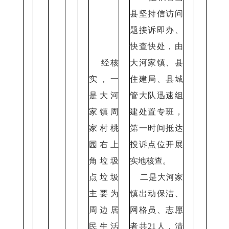
县坚持信访问
题接诉即办、
快查快处，由
经核
大河家镇、县
实，一
住建局、县城
是大河
管大队迅速组
家镇周
建处置专班，
家村桃
第一时间抵达
园右上
投诉点位开展
角垃圾
实地核查。
点垃圾
二是大河家
主要为
镇出动保洁、
周边居
网格员、志愿
民生活
者共21人，清