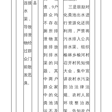
连接
县
查，9户
三是鼓励对
水
群众均
化粪池出水进
渠，
不存在
行资源化还田
导致
厕所排
利用，严禁将
排泄
泄物直
污水排入公共
物经
接排放
排水渠。组织
过群
到排水
榆林乡榆河村
众门
渠的问
召开村民知情
前散
题。其
大会，集中宣
发恶
中两户
讲农村水污染
臭。
群众家
防治法律法
中的化
规、农村人居
粪池清
环境整治政
运不及
策，告知农户