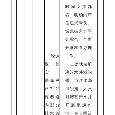
时间安排部
署，明确由市
住建局牵头、
城北街道办事
处配合，全面
开展核查办理
经调
工作。
查核
二是快速解
实，一
决污水外溢问
是新民
题，市住建局
路71-73
组织施工人员
栋巷道
对堵塞污水井
内部分
开展疏通作
排水管
业，在管网沿