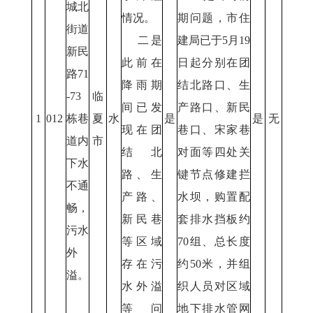
城北
情况。
期问题，市住
街道
二是
建局已于5月19
新民
此前在
日起分别在团
路71
降雨期
结北路口、生
-73
临
间已发
产路口、新民
1
012
栋巷
夏
水
是
是
无
现在团
巷口、宋家巷
道内
市
结北
对面等四处关
下水
路、生
键节点修建拦
不通
产路、
水坝，购置配
畅，
新民巷
套排水挡板约
污水
等区域
70组、总长度
外
存在污
约50米，并组
溢。
水外溢
织人员对区域
等问
地下排水管网