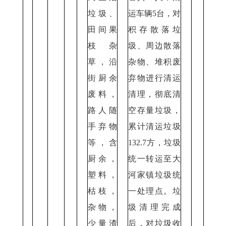
垃圾、
运车辆5台，对
田间果
积存散落垃
枝杂
圾、周边散落
草，沿
杂物、堆积废
街厨余
弃物进行清运
废料，
清理，彻底清
路人随
空存量垃圾，
手弃物
累计清运垃圾
等，含
132.7方，垃圾
厨余，
统一转运至大
塑料，
河家镇垃圾统
枯枝，
一处理点。垃
杂物，
圾清理完成
少量渣
后，对垃圾收