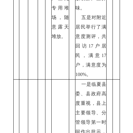
专用堆
味。
场，随
五是对附近
意露天
居民举行了满
堆放。
意度测评，共
回访17户居
民，满意17
户，满意度为
100%。
一是临夏县
委、县政府高
度重视，县上
主要领导、分
管领导第一时
间作出批示，