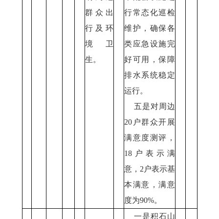
群众出
行常态化巡检
行及环
维护，确保各
境卫
类应急设施完
生。
好可用，保障
排水系统稳定
运行。
五是对周边
20户群众开展
满意度测评，
18户表示满
意，2户表示基
本满意，满意
度为90%。
一是积石山