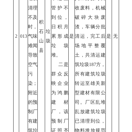
清理
管护不
收废料，机械
不及
到位，
破碎大块废
积
时，
日积月
渣，车辆分批
石
垃
2
013
气味
累形成
是
清运，完工后
是
无
山
圾
难闻
垃圾
场地平整覆
县
导致
堆。
土，共清运建
空气
二是
筑垃圾187方，
污
群众反
所有建筑垃圾
染；
映企业
转运至雄关新
附近
为鸿鹏
型建材有限公
的预
建材
司。
厂区乱堆
制厂
厂，该
乱放建筑垃圾
有建
预制厂
已清理到位，
筑垃
证照齐
物料堆放规范