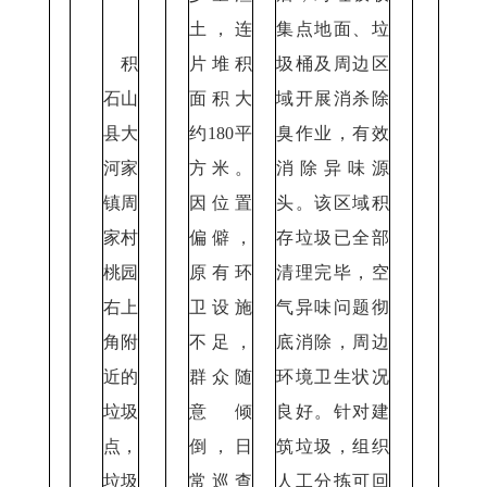
土，连
集点地面、垃
积
片堆积
圾桶及周边区
石山
面积大
域开展消杀除
县大
约180平
臭作业，有效
河家
方米。
消除异味源
镇周
因位置
头。该区域积
家村
偏僻，
存垃圾已全部
桃园
原有环
清理完毕，空
右上
卫设施
气异味问题彻
角附
不足，
底消除，周边
近的
群众随
环境卫生状况
垃圾
意倾
良好。针对建
点，
倒，日
筑垃圾，组织
垃圾
常巡查
人工分拣可回