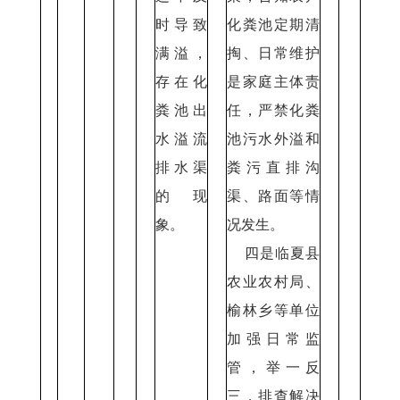
时导致
化粪池定期清
满溢，
掏、日常维护
存在化
是家庭主体责
粪池出
任，严禁化粪
水溢流
池污水外溢和
排水渠
粪污直排沟
的现
渠、路面等情
象。
况发生。
四是临夏县
农业农村局、
榆林乡等单位
加强日常监
管，举一反
三，排查解决