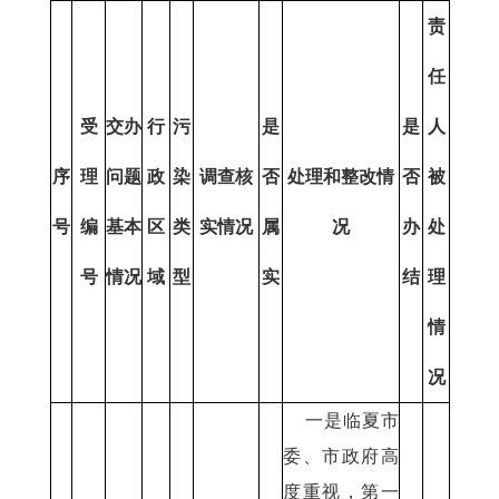
责
任
受
交办
行
污
是
是
人
序
理
问题
政
染
调查核
否
处理和整改情
否
被
号
编
基本
区
类
实情况
属
况
办
处
号
情况
域
型
实
结
理
情
况
一是临夏市
委、市政府高
度重视，第一