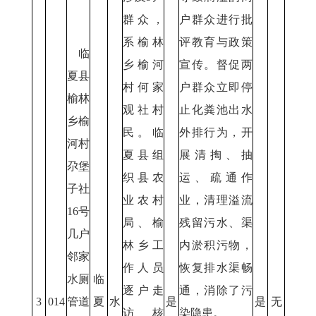
群众，
户群众进行批
系榆林
评教育与政策
临
乡榆河
宣传。督促两
夏县
村何家
户群众立即停
榆林
观社村
止化粪池出水
乡榆
民。临
外排行为，开
河村
夏县组
展清掏、抽
尕堡
织县农
运、疏通作
子社
业农村
业，清理溢流
16号
局、榆
残留污水、渠
几户
林乡工
内淤积污物，
邻家
作人员
恢复排水渠畅
水厕
临
逐户走
通，消除了污
3
014
管道
夏
水
是
是
无
访核
染隐患。