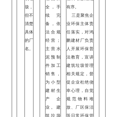
圾，
全，手
有序。
但不
续完
三是聚焦企
清楚
备，依
业环保主体责
具体
法合规
任落实，对鸿
的厂
经营；
鹏建材厂负责
名。
主营水
人开展环保普
泥预制
法教育，宣讲
件加工
建筑垃圾管理
销售，
相关规定，督
为小型
促企业杜绝侥
建材生
幸心理，自觉
产企
规范物料堆
业。建
放、厂区保洁
筑垃圾
等日常环保管