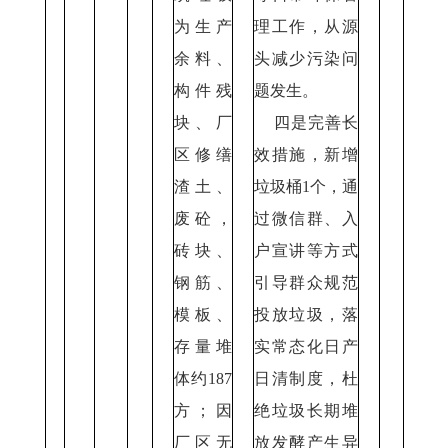
为生产
理工作，从源
余料、
头减少污染问
构件残
题发生。
块、厂
四是完善长
区修缮
效措施，新增
渣土、
垃圾桶1个，通
废砼，
过微信群、入
砖块、
户宣讲等方式
钢筋、
引导群众规范
模板、
投放垃圾，落
存量堆
实常态化日产
体约187
日清制度，杜
方；因
绝垃圾长期堆
厂区无
放发酵产生异