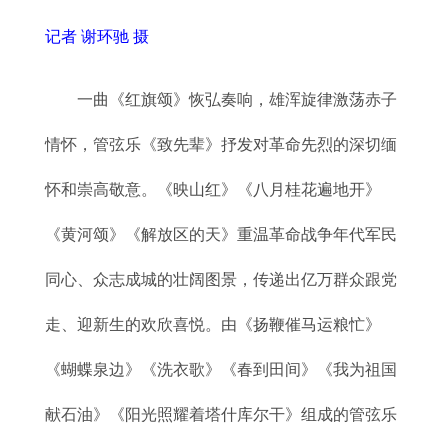
记者 谢环驰 摄
一曲《红旗颂》恢弘奏响，雄浑旋律激荡赤子
情怀，管弦乐《致先辈》抒发对革命先烈的深切缅
怀和崇高敬意。《映山红》《八月桂花遍地开》
《黄河颂》《解放区的天》重温革命战争年代军民
同心、众志成城的壮阔图景，传递出亿万群众跟党
走、迎新生的欢欣喜悦。由《扬鞭催马运粮忙》
《蝴蝶泉边》《洗衣歌》《春到田间》《我为祖国
献石油》《阳光照耀着塔什库尔干》组成的管弦乐