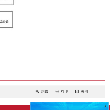
纠错
打印
关闭
X