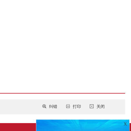
纠错
打印
关闭
X