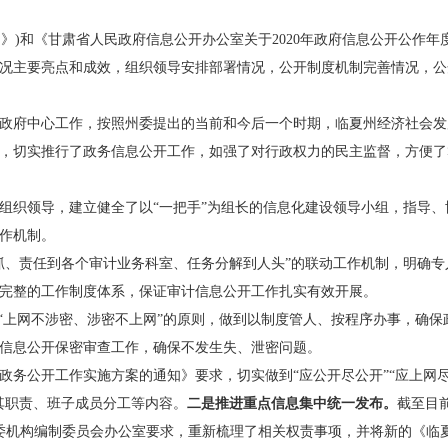
》)和《甘肃省人民政府信息公开办公室关于2020年政府信息公开公作
体情况主要亮点和成效，组织领导安排部署情况，公开制度机制完善情况，
、州政府中心工作，按照州委提出的当前和今后一个时期，临夏州经济社会
，切实推行了政务信息公开工作，如强了对行政权力的民主监督，方便了
组织领导，建立健全了以“一把手”为组长的信息化建设领导小组，指导
作机制。
抓、责任到各个审计业务科室、任务分解到人头”的联动工作机制，明确
完整的工作制度体系，保证审计信息公开工作扎实有效开展。
”“上网不涉密、涉密不上网”的原则，做到以制度管人、按程序办事，确保
信息公开保密审查工作，确保不发生失、泄密问题。
政务公开工作实施方案的通知》要求，切实做到“应公开尽公开”“应上网尽
其职责、班子成员分工等内容。
二是推进重点信息集中统一发布。
截至目
委机构编制委员会办公室要求，重新梳理了相关权责事项，并将新的《临