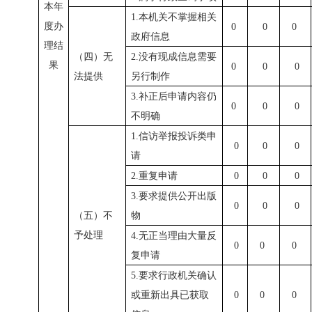
本年
1.本机关不掌握相关
度办
0
0
0
政府信息
理结
（四）无
2.没有现成信息需要
果
0
0
0
法提供
另行制作
3.补正后申请内容仍
0
0
0
不明确
1.信访举报投诉类申
0
0
0
请
2.重复申请
0
0
0
3.要求提供公开出版
0
0
0
（五）不
物
予处理
4.无正当理由大量反
0
0
0
复申请
5.要求行政机关确认
或重新出具已获取
0
0
0