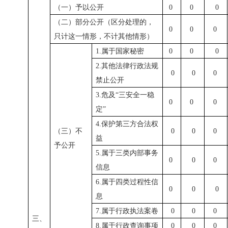
（一）予以公开
0
0
0
（二）部分公开（区分处理的，
0
0
0
只计这一情形，不计其他情形）
1.属于国家秘密
0
0
0
2.其他法律行政法规
0
0
0
禁止公开
3.危及“三安全一稳
0
0
0
定”
4.保护第三方合法权
（三）不
0
0
0
益
予公开
5.属于三类内部事务
0
0
0
信息
6.属于四类过程性信
0
0
0
息
7.属于行政执法案卷
0
0
0
三、
8.属于行政查询事项
0
0
0