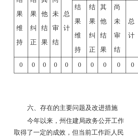
结
结
其
尚
果
果
他
未
总
果
果
他
未
总
维
纠
结
审
计
维
纠
结
审
计
持
正
果
结
持
正
果
结
0
0
0
0
0
0
0
0
0
0
六、存在的主要问题及改进措施
今年以来，
州住建局政
务公开工作
取得了一定的成效，但
当前工作距人民