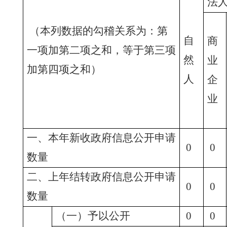
法
（本列数据的勾稽关系为：第
自
商
一项加第二项之和，等于第三项
然
业
加第四项之和）
人
企
业
一、本年新收政府信息公开申请
0
0
数量
二、上年结转政府信息公开申请
0
0
数量
（一）予以公开
0
0