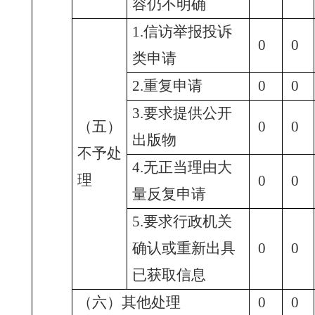
容仍不明确
1.信访举报投诉
0
0
类申请
2.重复申请
0
0
3.要求提供公开
（五）
0
0
出版物
不予处
4.无正当理由大
理
0
0
量反复申请
5.要求行政机关
确认或重新出具
0
0
已获取信息
（六）其他处理
0
0