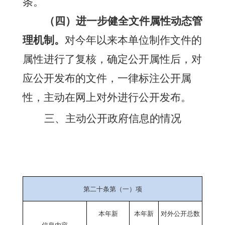
条。
（
四
）
进一步
健全文件属性动态管
理机制。
对
今年以来
本单位制作
文件的
属性进行
了
复核，
确定公开
属性后，对
应公开发布的文件
，
一律标注公开属
性，主动在网上
对外
进行公开
发布。
三、
主动公开政府信息的情况
第二十条第（一）项
本年新
本年新
对外公开总数