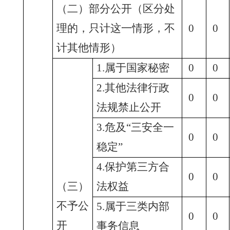
（二）部分公开（区分处
理的，只计这一情形，不
0
0
计其他情形）
1.属于国家秘密
0
0
2.其他法律行政
0
0
法规禁止公开
3.危及“三安全一
0
0
稳定”
4.保护第三方合
0
0
（三）
法权益
不予公
5.属于三类内部
0
0
开
事务信息