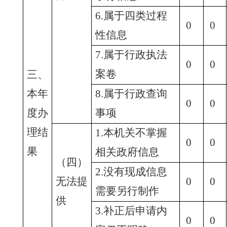
6.属于四类过程
0
0
性信息
7.属于行政执法
0
0
案卷
三、
本年
8.属于行政查询
0
0
度办
事项
理结
1.本机关不掌握
0
0
果
相关政府信息
（四）
2.没有现成信息
无法提
0
0
需要另行制作
供
3.补正后申请内
0
0