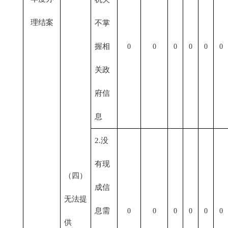
理结案
不掌
握相
0
0
0
0
0
0
关政
府信
息
2.没
有现
（四）
成信
无法提
息需
0
0
0
0
0
0
供