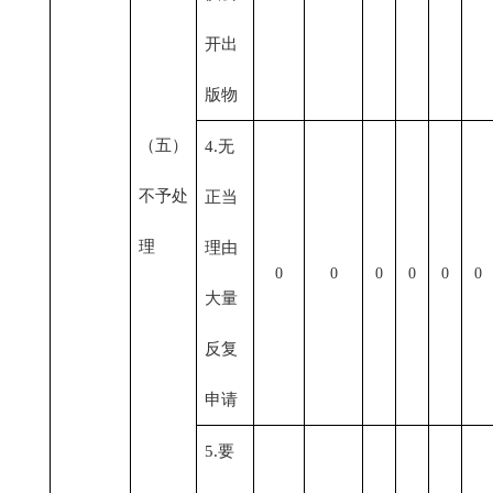
开出
版物
（五）
4.无
不予处
正当
理
理由
0
0
0
0
0
0
大量
反复
申请
5.要