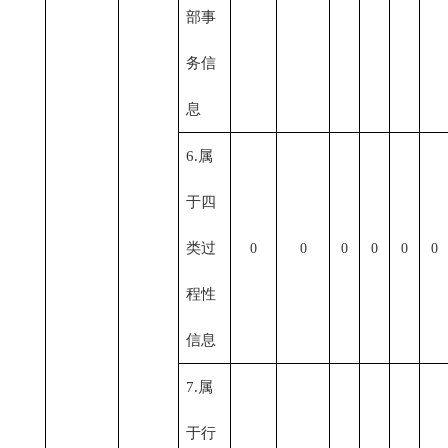
部事
务信
息
6.属
于四
类过
0
0
0
0
0
0
程性
信息
7.属
于行