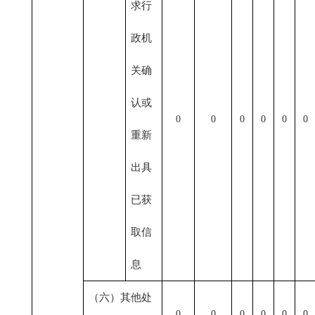
求行
政机
关确
认或
0
0
0
0
0
0
重新
出具
已获
取信
息
（六）其他处
0
0
0
0
0
0