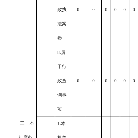
政执
0
0
0
0
0
0
法案
卷
8.属
于行
政查
0
0
0
0
0
0
询事
项
三 本
1.本
年度办
机关