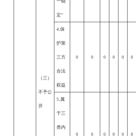
一稳
定”
4.保
护第
三方
0
0
0
0
0
0
合法
（三）
权益
不予公
5.属
开
于三
类内
0
0
0
0
0
0