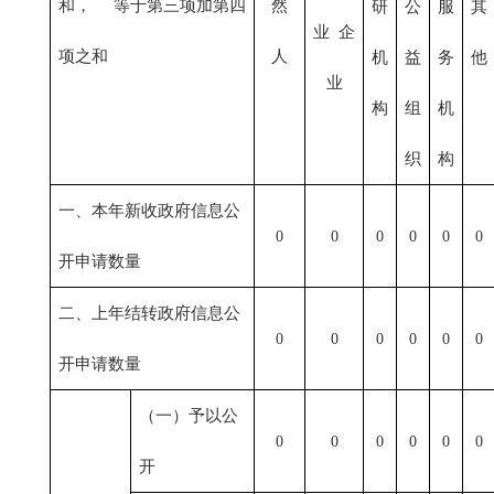
和， 等于第三项加第四
然
研
公
服
其
业 企
项之和
人
机
益
务
他
业
构
组
机
织
构
一、本年新收政府信息公
0
0
0
0
0
0
开申请数量
二、上年结转政府信息公
0
0
0
0
0
0
开申请数量
（一）予以公
0
0
0
0
0
0
开