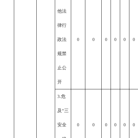
他法
律行
政法
0
0
0
0
0
0
规禁
止公
开
3.危
及“三
安全
0
0
0
0
0
0