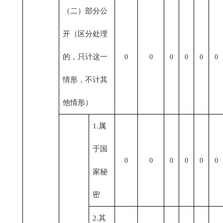
（二）部分公
开（区分处理
的，只计这一
0
0
0
0
0
0
情形，不计其
他情形）
1.属
于国
0
0
0
0
0
0
家秘
密
2.其