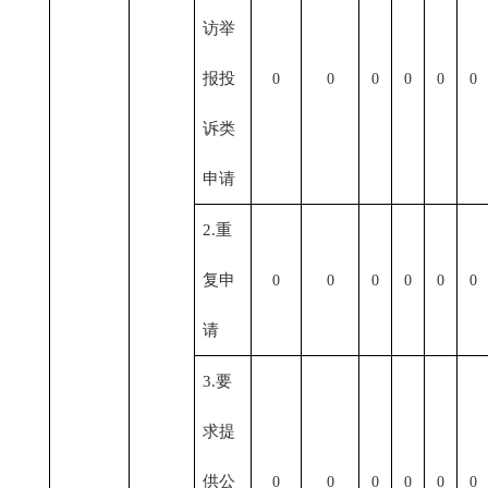
访举
报投
0
0
0
0
0
0
诉类
申请
2.重
复申
0
0
0
0
0
0
请
3.要
求提
供公
0
0
0
0
0
0