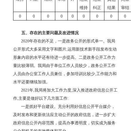
维持
纠正
结果
审结
0
0
0
0
0
0
0
0
0
五、存在的主要问题及改进情况
2020年存在的不足，
一是政务公开的形式单一。
我局
公开形式大多采用文字和图片
,运用新技术新手段发布生动
形象内容的水平还有待进一步提高。二是政务公开工作力
量比较薄弱。我
局由于单位工作人员较少，政务公开工作
人员由办公室工作人员兼任，
参加培训比较少
,工作能力和
水平还要继续加强。
202
1
年
,我
局
将加大工作力度
,深入推进政府信息公开工
作,主要是做好以下几方面工作:
一
是
抓好平台建设。
充分利用好信息公开平台媒介，
及时发布和更新依法应主动公开的政府信息，进一步扩大
政府信息公开内容范围，提高办事透明度，切实成为服务