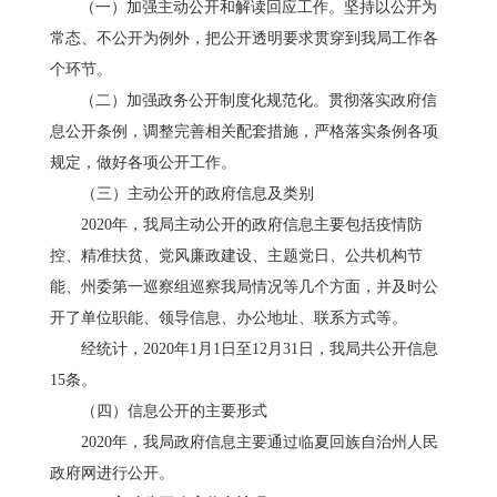
（一）加强主动公开和解读回应工作。
坚持以公开为
常态、不公开为例外，把公开透明要求贯穿到我局工作各
个环节。
（
二
）加强政务公开制度化规范化。
贯彻落实政府信
息公开条例，调整完善相关配套措施，严格落实条例各项
规定，做好
各项公开
工作。
（
三
）主动公开的政府信息及类别
20
20
年，我局主动公开的政府信息主要包括
疫情防
控、精准扶贫、党风廉政建设、主题党日、公共机构节
能、州委第一巡察组巡察我局情况等几个方面，并及时公
开了单位职能、领导信息、办公地址、联系方式等
。
经统计，
20
20年1
月
1日至12月31日，我局共公开信息
15
条
。
（
四
）
信息公开的主要形式
20
20
年，我局政府信息主要通过
临夏回族自治州人民
政府网进行公开。