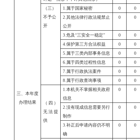
（三）
1.属于国家秘密
0
0
不予公
2.其他法律行政法规禁止
0
0
开
公开
3.危及“三安全一稳定”
0
0
4.保护第三方合法权益
0
0
5.属于三类内部事务信息
0
0
6.属于四类过程性信息
0
0
7.属于行政执法案件
0
0
8.属于行政查询事项
0
0
1.本机关不掌握相关政府
0
0
三、本年度
信息
办理结果
（四）
2.没有现成信息需要另行
0
0
无法提
制作
供
3.补正后申请内容仍不明
0
0
确