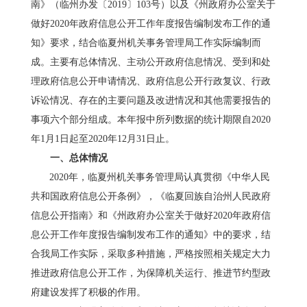
南
》
（
临州办
发〔
201
9
〕
103
号）
以及《州政府办公室关于
做好
2020年政府信息公开工作年度报告编制发布工作的通
知》
要求，结合
临夏州
机关事务管理局工作实际
编制
而
成。
主要有总体情况、主动公开政府信息情况、受到和处
理政府信息公开申请情况、政府信息公开行政复议、行政
诉讼情况、存在的主要问题及改进情况和其他需要报告的
事项六个部分组成。
本年报中所列数据的统计期限自
20
20
年
1月1日起至20
20
年
12月31日止。
一、
总体情况
2020年
，
临夏州
机关事务管理局认真贯彻《中华人民
共和国政府信息公开条例》，《
临夏回族自治州人民政府
信息公开指南
》和《
州政府办公室关于做好
2020年政府信
息公开工作年度报告编制发布工作的通知
》中的要求，结
合
我
局工作
实际
，采取多种措施，严格按照相关规定大力
推进政府信息公开工作，为保障机关运行、推进节约型政
府建设发挥了积极的作用。