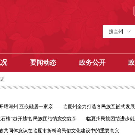
搜全州
概况
要闻动态
政务公开
政
型
开耀河州 互嵌融居一家亲——临夏州全力打造各民族互嵌式发
红石榴”越开越艳 民族团结情愈交愈亲——临夏州民族团结进步
族共同体意识在临夏市折桥湾民俗文化建设中的重要意义