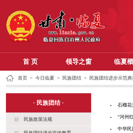
首 页
领导之窗
临夏
首页
>
今日临夏
>
民族团结
>
民族团结进步示范典
·
民族团结
·
石榴花
“河州
民族政策法规
中华民
民族团结进步宣传教育