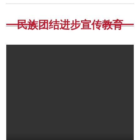
深化民族团结进步教育，
范单位引领作用，根据中
铸牢中华民族共同体意
共中央办公厅、国务院办
民族团结进步宣传教育
识，加强各民族交往交流
公厅《关于全面深
交...
入...