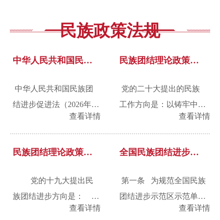
民族政策法规
中华人民共和国民族团结进步促进法
民族团结理论政策知识
中华人民共和国民族团
党的二十大提出的民族
结进步促进法（2026年3
工作方向是：以铸牢中华
查看详情
查看详情
月12日第十四届全国人民
民族共同体意识为主线，
代表大会第四次会议通
坚定不移走中国特色解决
过）目 录 序 言
民族团结理论政策知识
民族问题的正确道路，坚
全国民族团结进步示范区示范单位命名办法
第一章 总 则 ...
持和完善民族区域自治
党的十九大提出民
第一条 为规范全国民族
制...
族团结进步方向是：
团结进步示范区示范单位
查看详情
查看详情
全面贯彻党的民族政策，
命名，更好发挥示范区示