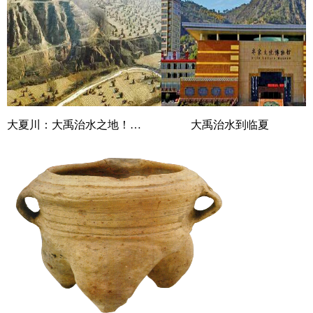
大夏川：大禹治水之地！他儿子以此地为名，建立夏王朝
大禹治水到临夏