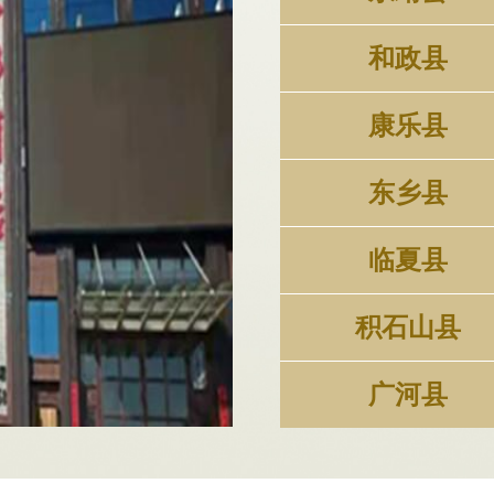
和政县
康乐县
东乡县
临夏县
积石山县
广河县