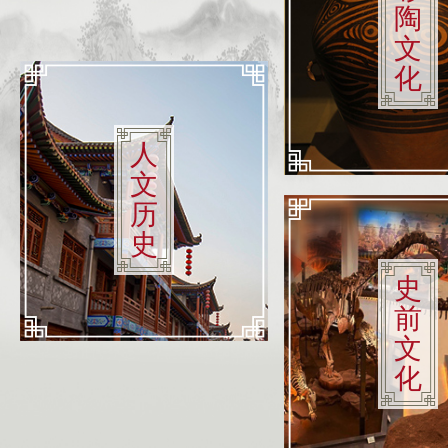
陶
文
化
人
文
历
史
史
前
文
化