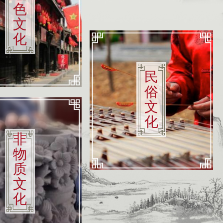
色
文
化
民
俗
文
化
非
物
质
文
化