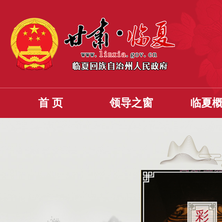
首 页
领导之窗
临夏
彩