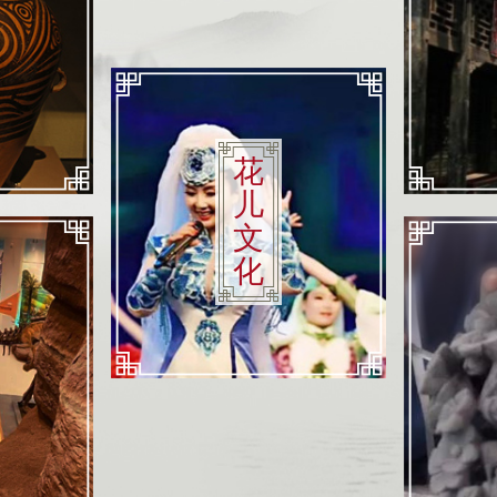
花
儿
文
化