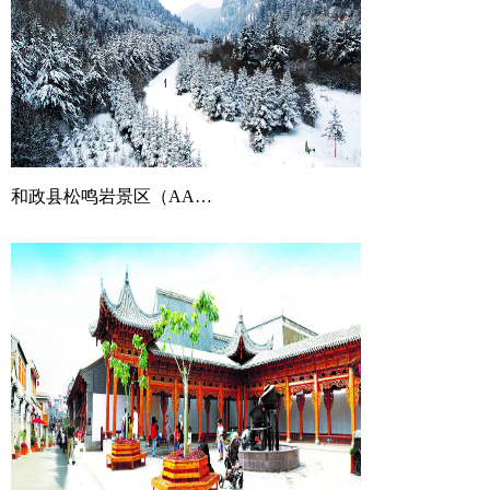
和政县松鸣岩景区（AAAA）