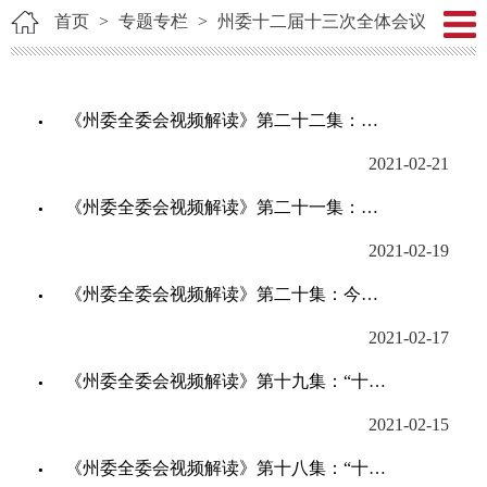
首页
>
专题专栏
>
州委十二届十三次全体会议
《州委全委会视频解读》第二十二集：发扬“三牛精神”在新征程上接续奋斗
2021-02-21
《州委全委会视频解读》第二十一集：今年我州将实施“五个十”项目集中突破行动
2021-02-19
《州委全委会视频解读》第二十集：今年要打好“四个攻坚战”
2021-02-17
《州委全委会视频解读》第十九集：“十四五”时期我州将要打造
2021-02-15
《州委全委会视频解读》第十八集：“十四五”时期我州发展形势面临的“五个期”