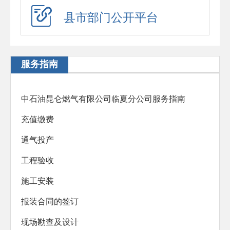
应急演练
县市部门公开平台
预警信息
政府工作报告
服务指南
法治政府建设年度报告
住房公积金年度报告
中石油昆仑燃气有限公司临夏分公司服务指南
政府公报
充值缴费
回应关切
通气投产
新闻发布会
工程验收
在线访谈
施工安装
“六稳”“六保”
报装合同的签订
助企纾困
现场勘查及设计