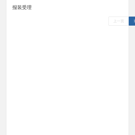
防范化解重大风险
报装受理
人大代表建议办理
上一页
政协委员提案办理
生态环境
乡村振兴
其他法定公开
公共企事业信息公开
基层政务公开标准化规范化